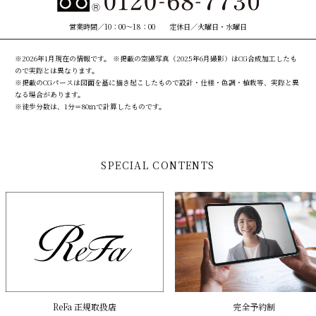
営業時間／10：00～18：00 定休日／火曜日・水曜日
※2026年1月現在の情報です。 ※掲載の空撮写真（2025年6月撮影）はCG合成加工したも
ので実際とは異なります。
※掲載のCGパースは図面を基に描き起こしたもので設計・仕様・色調・植栽等、実際と異
なる場合があります。
※徒歩分数は、1分＝80ｍで計算したものです。
SPECIAL CONTENTS
ReFa 正規取扱店
完全予約制